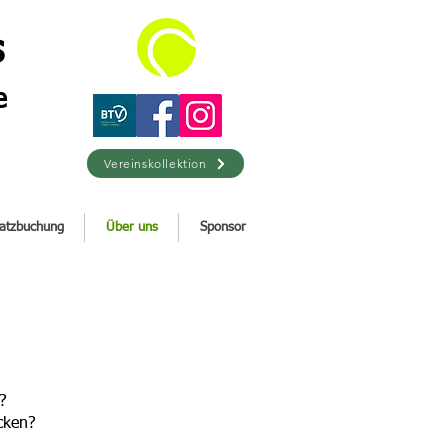
s
e
Vereinskollektion
latzbuchung
Über uns
Sponsor
?
cken?