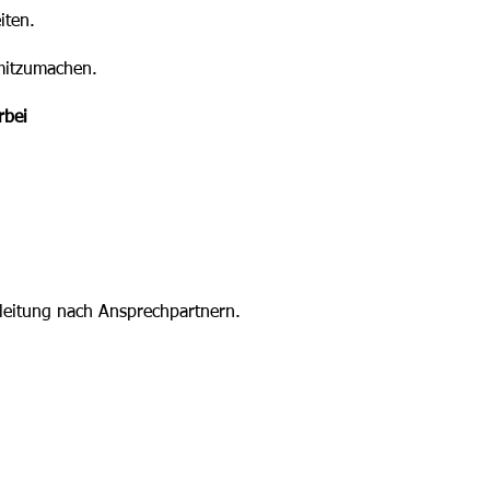
eiten.
mitzumachen.
rbei
sleitung nach Ansprechpartnern.