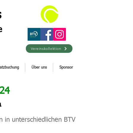
s
e
Vereinskollektion
latzbuchung
Über uns
Sponsor
024
n
 in unterschiedlichen BTV