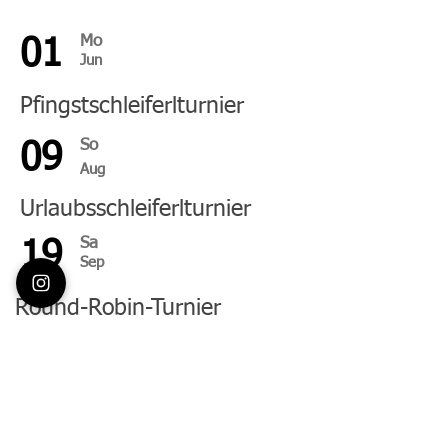
Mo
01
Jun
Pfingstschleiferlturnier
So
09
Aug
Urlaubsschleiferlturnier
Sa
19
Sep
Round-Robin-Turnier
So
27
Sep
Saisonabschlussfest
So