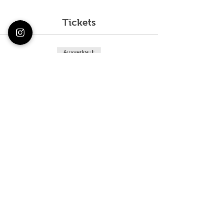
Tickets
Ausverkauft
Tickettyp
Freie Platzwahl
Preis
109,00 €
+2,73 € Ticket-Servicegebühr
Diese Veranstaltung ist ausverkauft
Direkt anmelden und Infos
per Mail erhalten