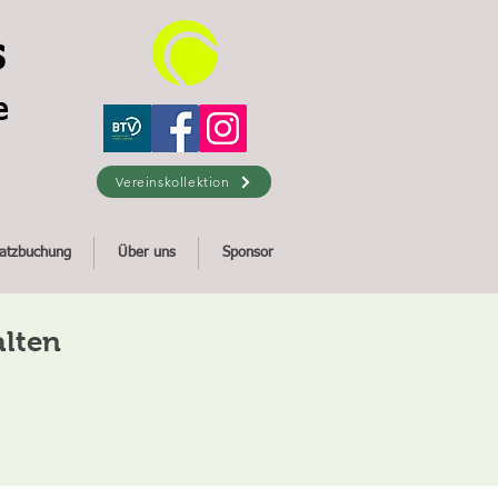
s
e
Vereinskollektion
latzbuchung
Über uns
Sponsor
alten